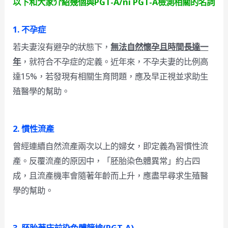
以下和大家介紹幾個與PGT-A/ni PGT-A檢測相關的名詞
1.
不孕症
若夫妻沒有避孕的狀態下，
無法自然懷孕且時間長達一
年
，就符合不孕症的定義。近年來，不孕夫妻的比例高
達15%，若發現有相關生育問題，應及早正視並求助生
殖醫學的幫助。
2.
慣性流產
曾經連續自然流產兩次以上的婦女，即定義為習慣性流
產。反覆流產的原因中，「胚胎染色體異常」約占四
成，且流產機率會隨著年齡而上升，應盡早尋求生殖醫
學的幫助。
3.
胚胎著床前染色體篩檢(PGT-A)