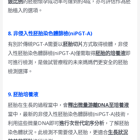
嵌比例
的胚胎懷孕成功率可達到約4成，亦可評估作為胚
胎植入的選項。
8.
非侵入性胚胎染色體篩檢(niPGT-A)
有別於傳統PGT-A需要以
胚胎切片
方式取得檢體，非侵
入性胚胎染色體篩檢(niPGT-A)僅需取得
胚胎的培養液
即
可進行檢測，是做試管療程的未來媽媽們更安全的胚胎
檢測選擇。
9.
胚胎培養液
胚胎在生長的過程當中，會
釋出微量游離DNA至培養液
當中，最新的非侵入性胚胎染色體篩檢(niPGT-A)技術，
利用這些微量DNA即可
進行次世代定序分析
，了解胚胎
染色體狀況。此檢測不需要侵入胚胎，更適合
生長狀況