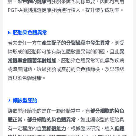
胎，
染色體的健康
對胚胎來說也同樣重要，因此可利用
PGT-A檢測挑選健康胚胎進行植入，提升懷孕成功率。
6.
胚胎染色體異常
若夫妻任一方在
產生配子的分裂過程中發生異常
，則受
精形成的胚胎即可能有染色體數量異常的問題，且此
異
常機率會隨著年齡增加
。胚胎染色體異常可能導致疾病
或流產問題，透過胚胎或產前的染色體篩檢，及早確認
寶貝染色體健康。
7.
鑲嵌型胚胎
鑲嵌型胚胎指的是在一顆胚胎當中，有
部分細胞的染色
體正常
，
部分細胞的染色體異常
，如此鑲嵌型的胚胎具
有一定程度的
自我修復能力
。根據臨床研究，植入
低鑲