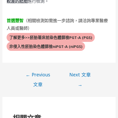
較差的胚胎
進行檢測。
首選慧智
（相關檢測如需進一步諮詢，請洽詢專業醫療
人員或醫師）
了解更多>>胚胎著床前染色體篩檢PGT-A (PGS)
非侵入性胚胎染色體篩檢niPGT-A (niPGS)
文
←
Previous
Next 文章
章
文章
→
導
覽