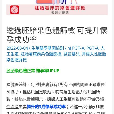
透過胚胎染色體篩檢 可提升懷
孕成功率
2022-08-04
/
生殖醫學基因檢測
/
ni PGT-A
,
PGT-A
,
人
工生殖
,
胚胎著床前染色體篩檢
,
試管嬰兒
,
非侵入性胚胎
染色體篩檢
胚胎染色體正常 懷孕率UPUP
國健署統計，每7對夫妻就有1對有不孕的問題正尋求醫
師協助，推估原因是
晚婚
、
晚育
及
生活壓力
等原因所
致。據臨床數據顯示，
透過人工生殖
可幫助
不孕症及慣
性流產
夫妻
提升約3成懷孕成功率
；若進一步搭配(非侵
入性)胚胎著床前染色體篩檢
(niPGT-A或PGT-A)
，又稱