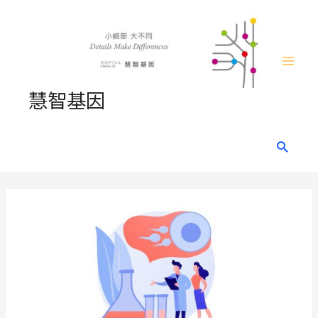
Skip
to
content
Mai
慧智基因
Men
Search