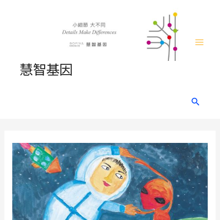
Skip
to
content
Mai
慧智基因
Men
Search