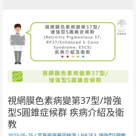
視網膜色素病變第37型/增強
型S圓錐症候群 疾病介紹及衛
教
2023-05-25
/
罕見疾病基因檢測
/
NR2E3
,
增強型S圓錐