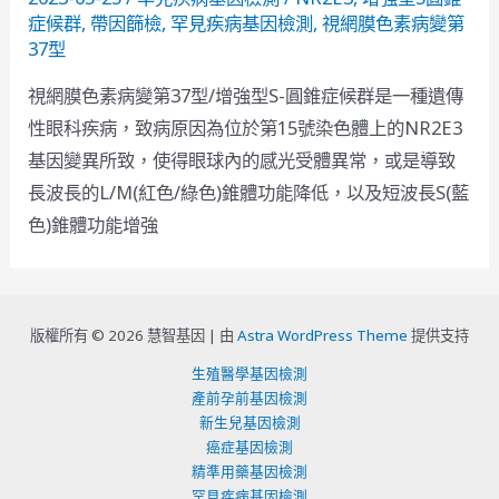
症候群
,
帶因篩檢
,
罕見疾病基因檢測
,
視網膜色素病變第
37型
視網膜色素病變第37型/增強型S-圓錐症候群是一種遺傳
性眼科疾病，致病原因為位於第15號染色體上的NR2E3
基因變異所致，使得眼球內的感光受體異常，或是導致
長波長的L/M(紅色/綠色)錐體功能降低，以及短波長S(藍
色)錐體功能增強
版權所有 © 2026 慧智基因 |
由
Astra WordPress Theme
提供支持
生殖醫學基因檢測
產前孕前基因檢測
新生兒基因檢測
癌症基因檢測
精準用藥基因檢測
罕見疾病基因檢測