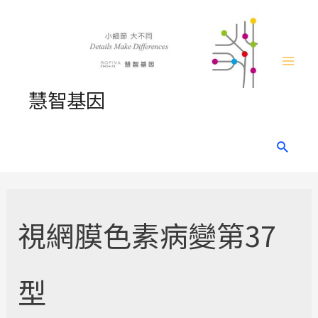
Skip
to
content
Mai
慧智基因
Men
Search
視網膜色素病變第37
型