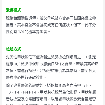
遺傳模式
體染色體隱性遺傳，若父母親雙方皆為同基因突變之帶
因者，其本身並不會發病或有任何症狀，但下一代不分
性別有 1/4 的機率為患者。
檢驗方式
先天性甲狀腺低下症為新生兒篩檢檢測項目之一，測定
濾紙血片檢體中促甲狀腺素(TSH)之含量，若濃度高於正
常值，需進行複檢，若複檢結果仍為異常時，需至各大
醫療中心進行確認診斷。
除了專業醫師的評估外，透過檢測患者血液中TSH、
T3、T4、Free T4、甲狀腺抗體等生化指標、甲狀腺超
音波檢查及心電圖等項目，以確認甲狀腺激素含量是否