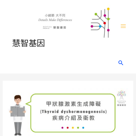
Skip
to
content
Mai
慧智基因
Men
Search