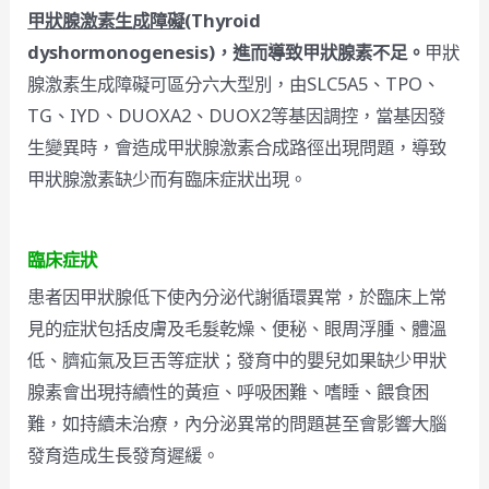
甲狀腺激素生成障礙
(Thyroid
dyshormonogenesis)，進而導致甲狀腺素不足。
甲狀
腺激素生成障礙可區分六大型別，由SLC5A5、TPO、
TG、IYD、DUOXA2、DUOX2等基因調控，當基因發
生變異時，會造成甲狀腺激素合成路徑出現問題，導致
甲狀腺激素缺少而有臨床症狀出現。
臨床症狀
患者因甲狀腺低下使內分泌代謝循環異常，於臨床上常
見的症狀包括皮膚及毛髮乾燥、便秘、眼周浮腫、體溫
低、臍疝氣及巨舌等症狀；發育中的嬰兒如果缺少甲狀
腺素會出現持續性的黃疸、呼吸困難、嗜睡、餵食困
難，如持續未治療，內分泌異常的問題甚至會影響大腦
發育造成生長發育遲緩。