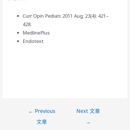
Curr Opin Pediatr. 2011 Aug; 23(4): 421–
428.
MedlinePlus
Endotext
文
←
Previous
Next 文章
章
文章
→
導