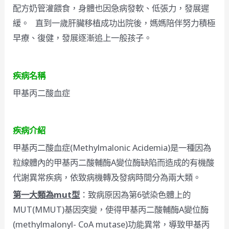
配方奶管灌餵食，身體也因急病發軟、低張力，發展遲
緩。 直到一歲肝臟移植成功出院後，媽媽陪伴努力積極
早療、復健，發展逐漸追上一般孩子。
疾病名稱
甲基丙二酸血症
疾病介紹
甲基丙二酸血症(Methylmalonic Acidemia)是一種因為
粒線體內的甲基丙二酸輔酶A變位酶缺陷而造成的有機酸
代謝異常疾病，依致病機轉及發病時間分為兩大類。
第一大類為mut型
：致病原因為第6號染色體上的
MUT(MMUT)基因突變，使得甲基丙二酸輔酶A變位酶
(methylmalonyl- CoA mutase)功能異常，導致甲基丙