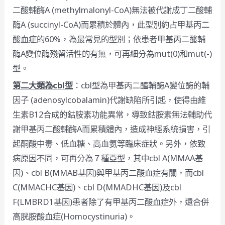
二酸輔酶A (methylmalonyl-CoA)無法被代謝成丁二酸輔
酶A (succinyl-CoA)而累積於體內，此型別約占甲基丙二
酸血症的60%，為最常見的型別；依患者甲基丙二酸輔
酶A變位酶殘留活性的有無，可再細分為mut(0)和mut(-)
型。
第二大類為cbl型
：cbl型為甲基丙二醯輔酶A變位酶的輔
因子 (adenosylcobalamin)代謝缺陷所引起，使得由維
生素B12合成的鈷胺素功能異常，導致鈷胺素無法輔助代
謝甲基丙二酸輔酶A而累積體內，造成神經系統損害，引
起酮酸中毒、低血糖、高血氨等臨床症狀。另外，依致
病原因不同，可再分為７種亞型，其中cbl A(MMAA基
因)、cbl B(MMAB基因)與甲基丙二酸血症有關，而cbl
C(MMACHC基因)、cbl D(MMADHC基因)及cbl
F(LMBRD1基因)患者除了有甲基丙二酸血症外，還合併
高胱胺酸血症(Homocystinuria)。