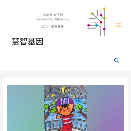
Skip
to
content
Mai
慧智基因
Men
Search