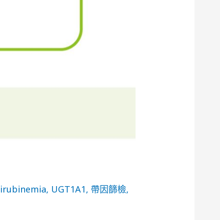
lirubinemia
,
UGT1A1
,
帶因篩檢
,