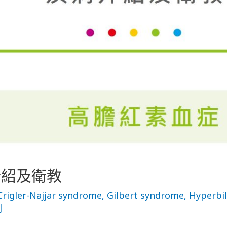
介紹及衛教
Crigler-Najjar syndrome
,
Gilbert syndrome
,
Hyperbi
測