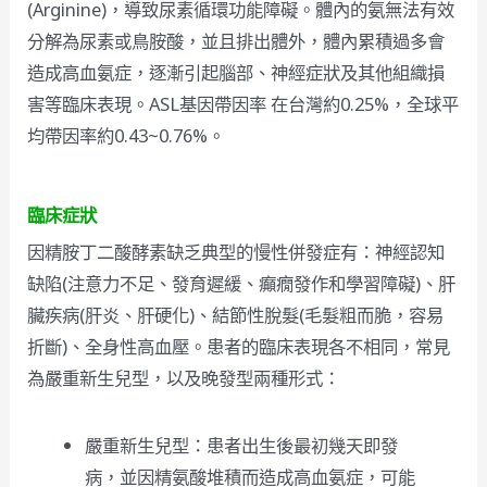
(Arginine)，導致尿素循環功能障礙。體內的氨無法有效
分解為尿素或鳥胺酸，並且排出體外，體內累積過多會
造成高血氨症，逐漸引起腦部、神經症狀及其他組織損
害等臨床表現。ASL基因帶因率 在台灣約0.25%，全球平
均帶因率約0.43~0.76%。
臨床症狀
因精胺丁二酸酵素缺乏典型的慢性併發症有：神經認知
缺陷(注意力不足、發育遲緩、癲癇發作和學習障礙)、肝
臟疾病(肝炎、肝硬化)、結節性脫髮(毛髮粗而脆，容易
折斷)、全身性高血壓。患者的臨床表現各不相同，常見
為嚴重新生兒型，以及晚發型兩種形式：
嚴重新生兒型：患者出生後最初幾天即發
病，並因精氨酸堆積而造成高血氨症，可能