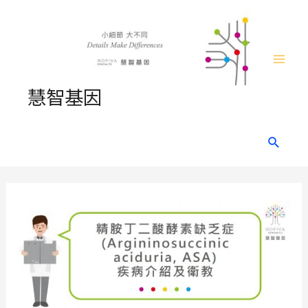
Skip
to
content
Mai
慧智基因
Men
Search